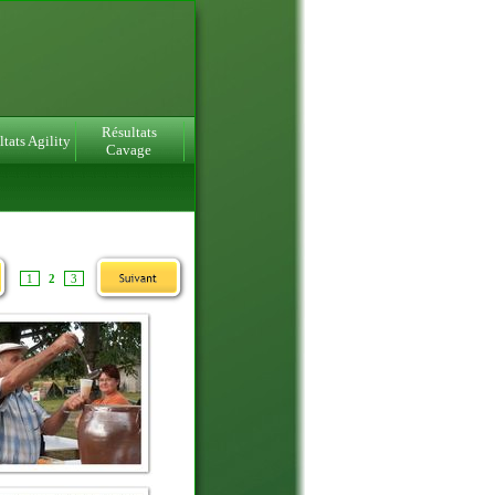
Résultats
tats Agility
Cavage
1
2
3