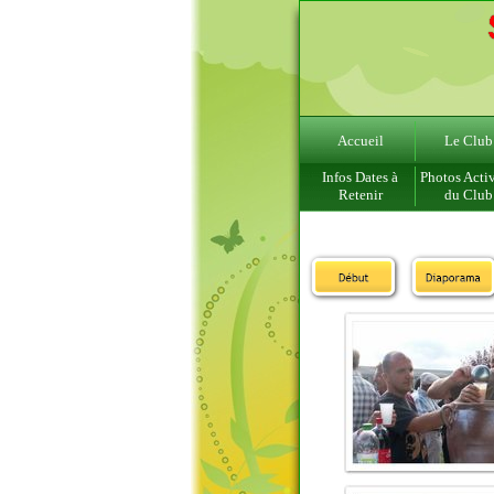
Accueil
Le Club
Infos Dates à
Photos Activ
Retenir
du Club