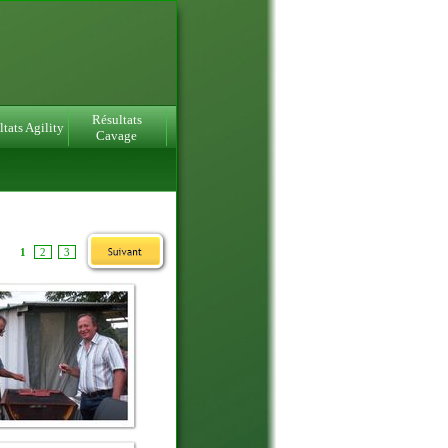
Résultats
tats Agility
Cavage
1
2
3