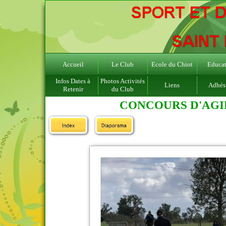
Accueil
Le Club
Ecole du Chiot
Educat
Infos Dates à
Photos Activités
Liens
Adhés
Retenir
du Club
CONCOURS D'AGIL