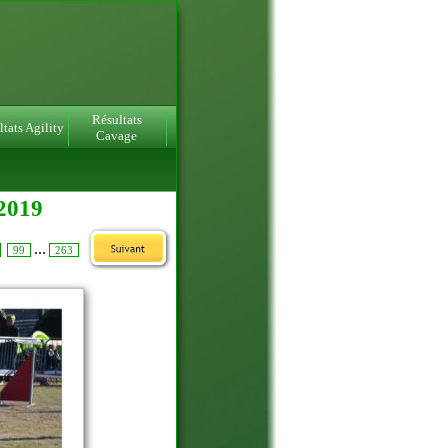
Résultats
tats Agility
Cavage
2019
...
99
263