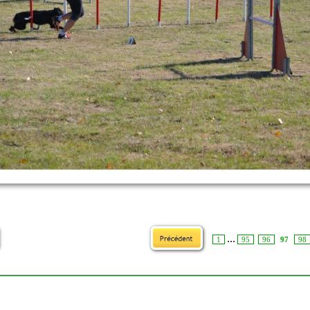
...
1
95
96
97
98