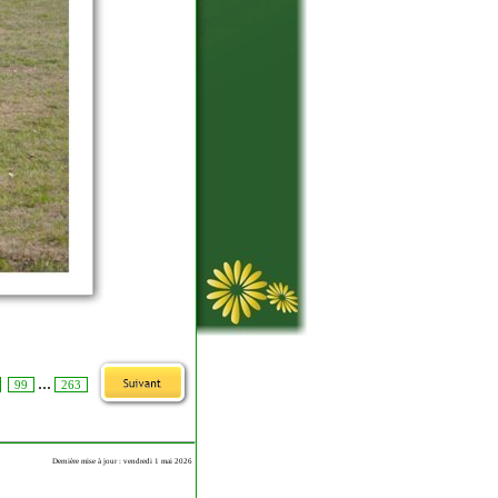
...
99
263
Dernière mise à jour : vendredi 1 mai 2026