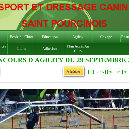
Ecole du Chiot
Education
Agility
Cavage
Résul
ités
Plan Accès Au
Liens
Adhésion
Club
COURS D'AGILITY DU 29 SEPTEMBRE 
...
1
95
96
97
98